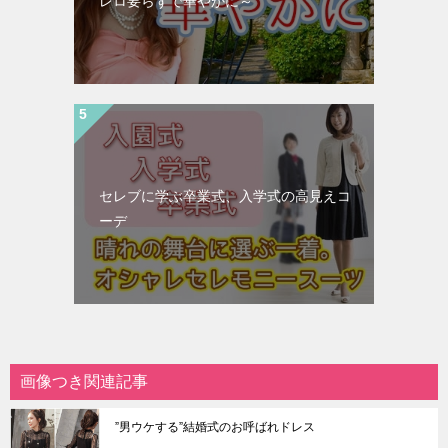
レロ要らずで華やかに～
セレブに学ぶ卒業式、入学式の高見えコ
ーデ
画像つき関連記事
”男ウケする”結婚式のお呼ばれドレス