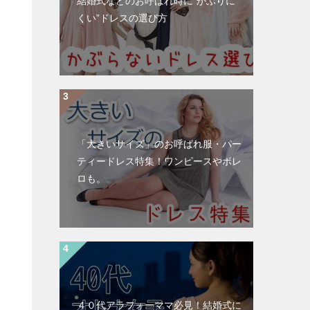
結婚式などのお呼ばれ時に”かぶりに
くい”ドレスの選び方
「大きいサイズ」のお呼ばれ服・パー
ティードレス特集！ワンピースやボレ
ロも。
４０代アラフォーママ必見！結婚式に