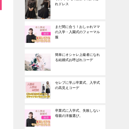
れドレス
まだ間に合う！おしゃれママ
の入学・入園式のフォーマル
服
簡単にオシャレ上級者になれ
る結婚式お呼ばれコーデ
セレブに学ぶ卒業式、入学式
の高見えコーデ
卒業式に入学式、失敗しない
母親の洋服選び。