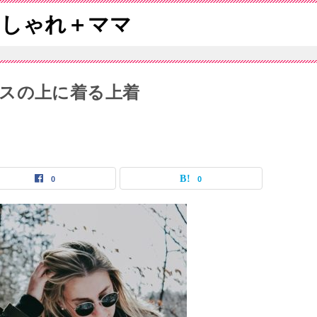
おしゃれ＋ママ
スの上に着る上着
0
0