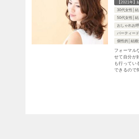
【2021年
30代女性│
50代女性│
おしゃれお
パーティード
個性的│結婚
フォーマル
せて自分が
も行ってい
できるので