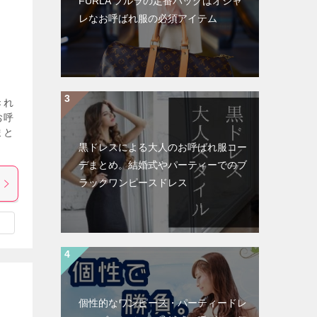
FURLA フルラの定番バッグはオシャ
レなお呼ばれ服の必須アイテム
きれ
お呼
まと
黒ドレスによる大人のお呼ばれ服コー
デまとめ。結婚式やパーティーでのブ
ラックワンピースドレス
個性的なワンピース・パーティードレ