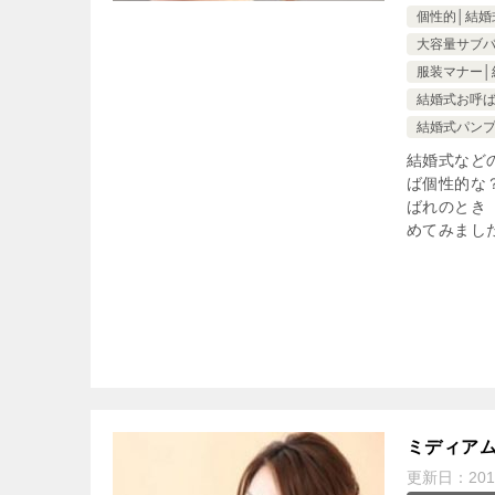
個性的│結婚
大容量サブ
服装マナー│
結婚式お呼
結婚式パン
結婚式など
ば個性的な
ばれのとき
めてみまし
ミディア
更新日：
20