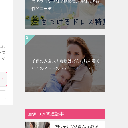
スのブランドは？結婚式お呼ばれの個
性的コーデ
合わ
いつ
とが
子供の入園式！母親はどんな服を着て
いくの？ママのフォーマルコーデ
画像つき関連記事
”男ウケする”結婚式のお呼ば