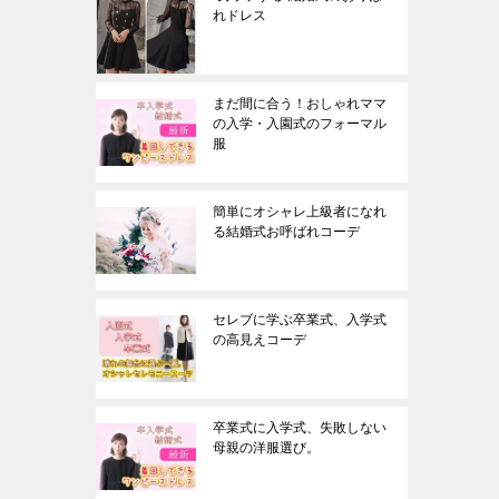
れドレス
まだ間に合う！おしゃれママ
の入学・入園式のフォーマル
服
簡単にオシャレ上級者になれ
る結婚式お呼ばれコーデ
セレブに学ぶ卒業式、入学式
の高見えコーデ
卒業式に入学式、失敗しない
母親の洋服選び。