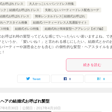
式お呼ばれドレス
大人かっこいいパンツドレス特集
バック｜結婚式お呼ばれドレス
失敗しないパーティードレス配色コーデ
結婚式お呼ばれドレス
簡単レンタルドレス│結婚式お呼ばれ
ばれヘアスタイル画像
結婚式パーティードレス人気通販サイト
プス特集
結婚式ボレロ特集
結婚式向け簡単髪型ヘアアレンジ【ボブ編】
のお呼ばれ時の髪型ってどんな感じでいったらいい迷いますよね。で
？というか、「髪いいね！」と言われる感じにしたい。結婚式とかの
（パーティーや謝恩会とかも含む）の個性的な髪型・ヘアスタイルを
た！
続きを読む
Tweet
0
0
ムヘアの結婚式お呼ばれ髪型
17年8月30日
公開日：
2017年4月10日