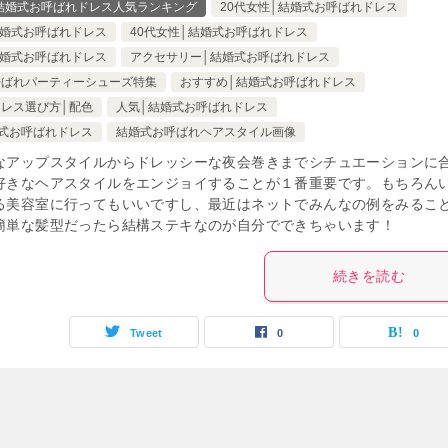
】結婚式お呼ばれドレス人気ランキング
20代女性│結婚式お呼ばれドレス
結婚式お呼ばれドレス
40代女性│結婚式お呼ばれドレス
結婚式お呼ばれドレス
アクセサリー│結婚式お呼ばれドレス
呼ばれパーティーシューズ特集
おすすめ│結婚式お呼ばれドレス
レス選び方│配色
人気│結婚式お呼ばれドレス
式お呼ばれドレス
結婚式お呼ばれヘアスタイル画像
なアップスタイルからドレッシーな夜会巻きまでシチュエーションに
好きなヘアスタイルをエンジョイすることが１番重要です。もちろん
る美容室に行ってもいいですし、最近はネットでみんなの例をみるこ
簡単な髪型だったら結構ステキなのが自分でできちゃいます！
続きを読む
Tweet
0
0