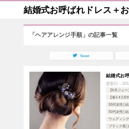
結婚式お呼ばれドレス＋
「ヘアアレンジ手順」の記事一覧
Tweet
結婚式お
更新日：
20
【6月ジュー
【春3.4.
30代女性│
50代女性│
ウェディン
ブラック黒│