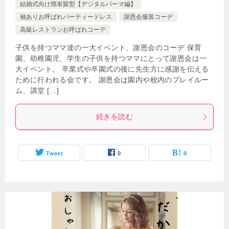
結婚式向け簡単髪型【デジタルパーマ編】
袖ありお呼ばれパーティードレス
謝恩会服装コーデ
高級レストランお呼ばれコーデ
子供を持つママ達の一大イベント、謝恩会のコーデ 保育
園、幼稚園児、学生の子供を持つママにとって謝恩会は一
大イベント。 卒業式や卒園式の後に先生方に感謝を伝える
ために行われる会です。 謝恩会は園内や校内のプレイルー
ム、講堂 […]
続きを読む
Tweet
0
0