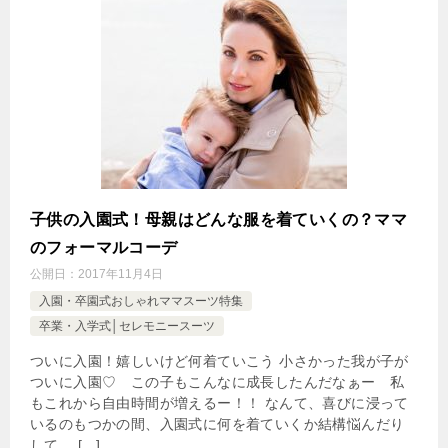
子供の入園式！母親はどんな服を着ていくの？ママ
のフォーマルコーデ
公開日：
2017年11月4日
入園・卒園式おしゃれママスーツ特集
卒業・入学式│セレモニースーツ
ついに入園！嬉しいけど何着ていこう 小さかった我が子が
ついに入園♡ この子もこんなに成長したんだなぁー 私
もこれから自由時間が増えるー！！ なんて、喜びに浸って
いるのもつかの間、入園式に何を着ていくか結構悩んだり
して。 […]