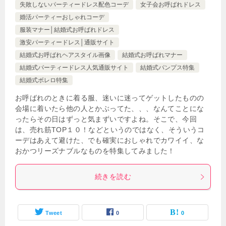
失敗しないパーティードレス配色コーデ
女子会お呼ばれドレス
婚活パーティーおしゃれコーデ
服装マナー│結婚式お呼ばれドレス
激安パーティードレス│通販サイト
結婚式お呼ばれヘアスタイル画像
結婚式お呼ばれマナー
結婚式パーティードレス人気通販サイト
結婚式パンプス特集
結婚式ボレロ特集
お呼ばれのときに着る服、迷いに迷ってゲットしたものの
会場に着いたら他の人とかぶってた、、、なんてことにな
ったらその日はずっと気まずいですよね。そこで、今回
は、売れ筋TOP１０！などというのではなく、そういうコ
ーデはあえて避けた、でも確実におしゃれでカワイイ、な
おかつリーズナブルなものを特集してみました！
続きを読む
Tweet
0
0