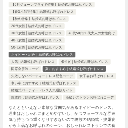
【6月ジューンブライド特集】結婚式お呼ばれドレス
【春3.4.5月特集】結婚式お呼ばれドレス
【秋冬特集】結婚式お呼ばれドレス
20代女性│結婚式お呼ばれドレス
30代女性│結婚式お呼ばれドレス
40代50代60代大人の女性向け
40代女性│結婚式お呼ばれドレス
50代女性│結婚式お呼ばれドレス
ネイビー・紺色｜結婚式お呼ばれドレス
人気│結婚式お呼ばれドレス
個性的│結婚式お呼ばれドレス
同窓会服装コーデ
夏におすすめ｜結婚式お呼ばれドレス
失敗しないパーティードレス配色コーデ
女子会お呼ばれドレス
寒い冬におすすめ｜結婚式お呼ばれドレス
結婚式パーティードレス人気通販サイト
親族向け結婚式お呼ばれドレス
高級レストランお呼ばれコーデ
なんともいえない素敵な雰囲気があるネイビーのドレス。
理由はおしゃれにまとめやすいし、かつフォーマルな雰囲
気も持ちつつ重くなりすぎないので親族の結婚式・披露宴
から上品なお呼ばれのシーン、おしゃれレストランでの食