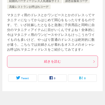
結婚式パーティードレス人気通販サイト
謝恩会服装コーデ
高級レストランお呼ばれコーデ
マタニティ用のドレスとかワンピースとかのドレスってマ
タニティになってからはじめて関心をもったりするもので
す。で、いざ妊娠したとなると急激に子供用品と同時に自
分のマタニティアイテムに目がいくんですよね！全体的に
今はマタニティ用のワンピースやドレスもけっこうカワイ
イものも多いけど、やっぱり普通のドレスとは絶対的に数
が違う。こちらでは妊婦さんが着れるオススメのオシャレ
お呼ばれマタニティドレスをご紹介してみてます♪
続きを読む
Tweet
0
0