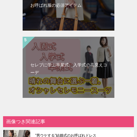
お呼ばれ服の必須アイテム
セレブに学ぶ卒業式、入学式の高見えコ
ーデ
画像つき関連記事
”男ウケする”結婚式のお呼ばれドレス