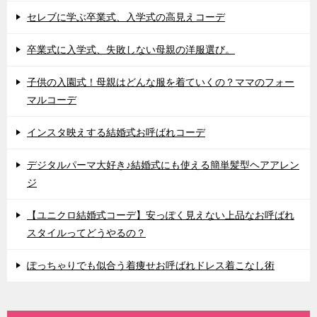
セレブに学ぶ卒業式、入学式の高見えコーデ
卒業式に入学式、失敗しない母親の洋服選び。
子供の入園式！母親はどんな服を着ていくの？ママのフォー
マルコーデ
インスタ映えする結婚式お呼ばれコーデ
デジタルパーマ大好き♪結婚式にも使える簡単髪型ヘアアレン
ジ
【ユニクロ結婚式コーデ】安っぽく見えない上品なお呼ばれ
スタイルってどうやるの？
ぽっちゃりでも似合う着痩せお呼ばれドレス着こなし術