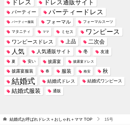
ドレス
ドレス通販サイト
パーティードレス
パーティー
フォーマル
フォーマルスーツ
パーティー服装
ワンピース
ミセス
マタニティ
ママ
ワンピースドレス
上品
二次会
人気
冬
人気通販サイト
友達
安い
披露宴
夏
披露宴ドレス
服装
秋
披露宴服装
春
格安
結婚式
結婚式ドレス
結婚式ワンピース
結婚式服装
通販
結婚式お呼ばれドレス＋おしゃれ＋ママ
TOP
15号