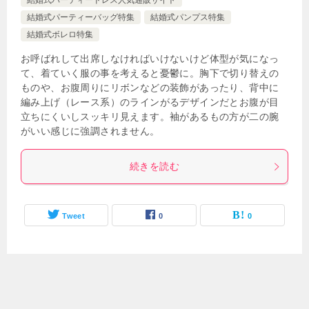
結婚式パーティードレス人気通販サイト
結婚式パーティーバッグ特集
結婚式パンプス特集
結婚式ボレロ特集
お呼ばれして出席しなければいけないけど体型が気になっ
て、着ていく服の事を考えると憂鬱に。胸下で切り替えの
ものや、お腹周りにリボンなどの装飾があったり、背中に
編み上げ（レース系）のラインがるデザインだとお腹が目
立ちにくいしスッキリ見えます。袖があるもの方が二の腕
がいい感じに強調されません。
続きを読む
Tweet
0
0