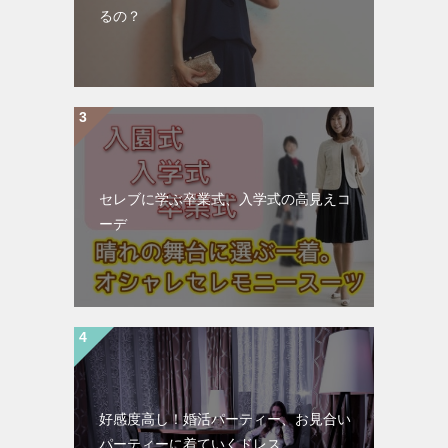
るの？
セレブに学ぶ卒業式、入学式の高見えコ
ーデ
好感度高し！婚活パーティー、お見合い
パーティーに着ていくドレス