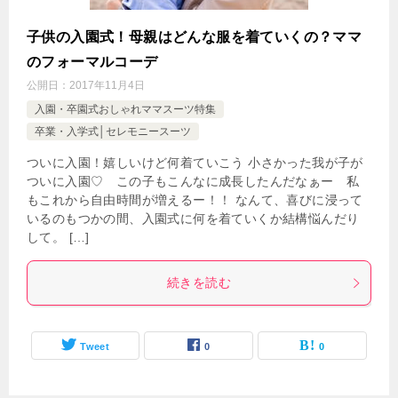
子供の入園式！母親はどんな服を着ていくの？ママ
のフォーマルコーデ
公開日：
2017年11月4日
入園・卒園式おしゃれママスーツ特集
卒業・入学式│セレモニースーツ
ついに入園！嬉しいけど何着ていこう 小さかった我が子が
ついに入園♡ この子もこんなに成長したんだなぁー 私
もこれから自由時間が増えるー！！ なんて、喜びに浸って
いるのもつかの間、入園式に何を着ていくか結構悩んだり
して。 […]
続きを読む
Tweet
0
0