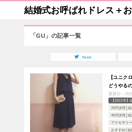
結婚式お呼ばれドレス＋
「GU」の記事一覧
Tweet
【ユニク
どうやる
更新日：
20
【2021年
20代女性│
40代女性│
アクセサリー
おすすめ│結