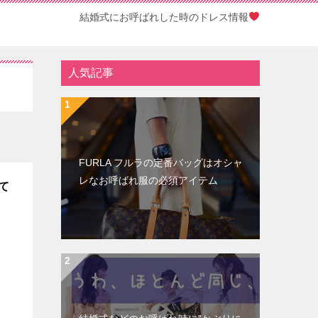
結婚式にお呼ばれした時のドレス情報
人気記事
FURLA フルラの定番バッグはオシャ
レなお呼ばれ服の必須アイテム
て