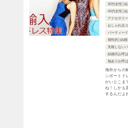
30代女性│
40代女性│
アクセサリー
おしゃれ合
パーティード
個性的│結婚
失敗しない
結婚式お呼
袖ありお呼
海外からの
ンポートド
かいとこま
ね！しかも
するんだよ