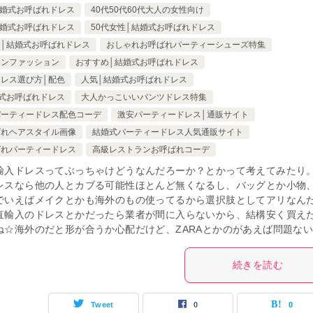
結婚式お呼ばれドレス
40代50代60代大人の女性向け
結婚式お呼ばれドレス
50代女性│結婚式お呼ばれドレス
│結婚式お呼ばれドレス
おしゃれお呼ばれパーティーシューズ特集
コンファッション
おすすめ│結婚式お呼ばれドレス
レス選び方│配色
人気│結婚式お呼ばれドレス
式お呼ばれドレス
大人かっこいいパンツドレス特集
パーティードレス配色コーデ
激安パーティードレス│通販サイト
ばれヘアスタイル画像
結婚式パーティードレス人気通販サイト
ばれパーティードレス
高級レストランお呼ばれコーデ
輸入ドレスってぶっちゃけどうなんだろーか？とかって考えてみたり
レスなら他の人とカブる可能性ほとんど無くなるし、バッグとか小物
でいえばメイクとかも海外のもの使ってるから選択肢としてアリなん
直輸入のドレスとかだったら業者が間に入らないから、結構安く買え
ね☆海外のだと形が合うか心配だけど、ZARAとかのがあえば問題な
続きを読む
Tweet
0
0