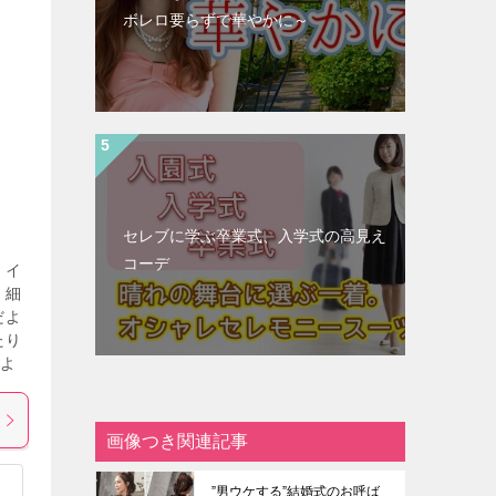
ボレロ要らずで華やかに～
セレブに学ぶ卒業式、入学式の高見え
コーデ
。イ
、細
だよ
たり
いよ
画像つき関連記事
”男ウケする”結婚式のお呼ば