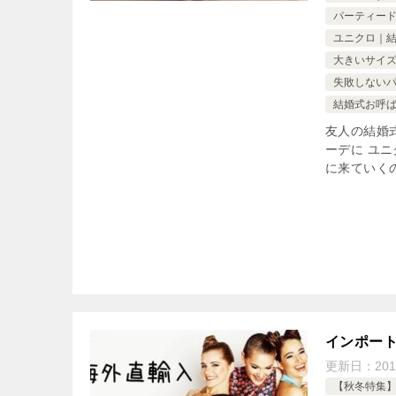
パーティード
ユニクロ｜
大きいサイズ
失敗しない
結婚式お呼
友人の結婚
ーデに ユ
に来ていくの
インポー
更新日：
20
【秋冬特集