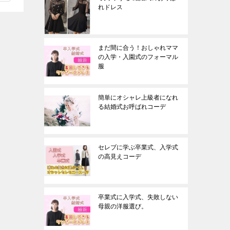
れドレス
まだ間に合う！おしゃれママ
の入学・入園式のフォーマル
服
簡単にオシャレ上級者になれ
る結婚式お呼ばれコーデ
セレブに学ぶ卒業式、入学式
の高見えコーデ
卒業式に入学式、失敗しない
母親の洋服選び。