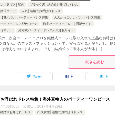
レス選び方│配色
ブラック黒│結婚式お呼ばれドレス
結婚式コーデ
人気│結婚式お呼ばれドレス
【3L4L5L】パーティードレス特集
大人かっこいいパンツドレス特集
パーティードレス配色コーデ
激安パーティードレス│通販サイト
ばれマナー
結婚式パーティードレス人気通販サイト
式の二次会コーデ ユニクロを結婚式コーデに取り入れて上品なお呼ば
ニクロなんかのファストファッションって、安っぽく見えがちだし、結
は考えちゃいますよね。 でも、結婚式って来る人が大体 […]
続きを読む
Tweet
0
0
トお呼ばれドレス特集！海外直輸入のパーティーワンピース
17年8月30日
公開日：
2017年4月29日
】結婚式お呼ばれドレス
20代女性│結婚式お呼ばれドレス